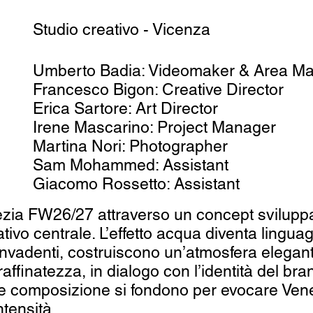
Studio creativo - Vicenza
Umberto Badia: Videomaker & Area M
Francesco Bigon: Creative Director
Erica Sartore: Art Director
Irene Mascarino: Project Manager
Martina Nori: Photographer
Sam Mohammed: Assistant
Giacomo Rossetto: Assistant
zia FW26/27 attraverso un concept sviluppato
vo centrale. L’effetto acqua diventa linguagg
ri invadenti, costruiscono un’atmosfera elega
affinatezza, in dialogo con l’identità del bran
a e composizione si fondono per evocare Ve
ntensità.